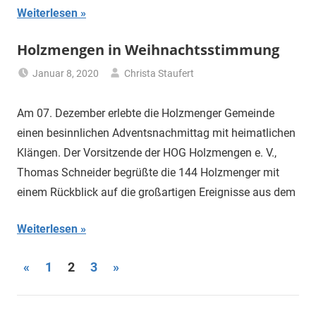
Weiterlesen
Holzmengen in Weihnachtsstimmung
Januar 8, 2020
Christa Staufert
Uncategorized
Am 07. Dezember erlebte die Holzmenger Gemeinde
einen besinnlichen Adventsnachmittag mit heimatlichen
Klängen. Der Vorsitzende der HOG Holzmengen e. V.,
Thomas Schneider begrüßte die 144 Holzmenger mit
einem Rückblick auf die großartigen Ereignisse aus dem
Weiterlesen
Seitennummerierung
Vorherige
Nächste
«
1
2
3
»
Beiträge
Beiträge
der