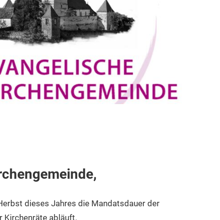
Uncategorized
irchengemeinde,
Herbst dieses Jahres die Mandatsdauer der
 Kirchenräte abläuft.